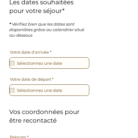
Les dates souhaitées
pour votre séjour*
*
Vérifiez bien que les dates sont
disponibles grâce au calendrier situé
au-dessous
r
Votre date d'arrivée
*
e
q
u
i
r
e
r
Votre date de départ
*
d
e
q
u
i
r
e
d
Vos coordonnées pour
être recontacté
Prénom